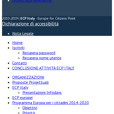
Iscriviti alla newsletter
2010-2019
|
ECP Italy
- Europe for Citizens Point
Dichiarazione di accessibilità
Nota Legale
Home
Iscriviti
Recupera password
Recupera nome utente
Contatti
CONCLUSIONE ATTIVITÀ ECP ITALY
ORGANIZZAZIONI
Proposte Progettuali
ECP Italy
Presentazioni Infodays
ECP europei
Programma Europa per i cittadini 2014-2020
Obiettivi
Priorità