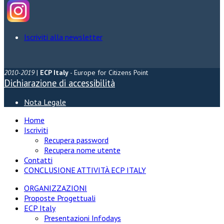
Iscriviti alla newsletter
2010-2019
|
ECP Italy
- Europe for Citizens Point
Dichiarazione di accessibilità
Nota Legale
Home
Iscriviti
Recupera password
Recupera nome utente
Contatti
CONCLUSIONE ATTIVITÀ ECP ITALY
ORGANIZZAZIONI
Proposte Progettuali
ECP Italy
Presentazioni Infodays