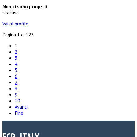
Non ci sono progetti
siracusa
Vai al profilo
Pagina 1 di 123
1
2
3
4
5
6
7
8
9
10
Avanti
Fine
ECP - ITALY