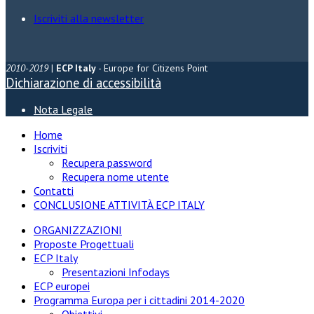
Iscriviti alla newsletter
2010-2019
|
ECP Italy
- Europe for Citizens Point
Dichiarazione di accessibilità
Nota Legale
Home
Iscriviti
Recupera password
Recupera nome utente
Contatti
CONCLUSIONE ATTIVITÀ ECP ITALY
ORGANIZZAZIONI
Proposte Progettuali
ECP Italy
Presentazioni Infodays
ECP europei
Programma Europa per i cittadini 2014-2020