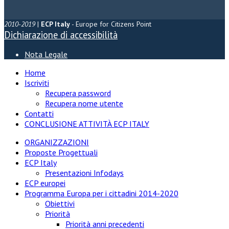
2010-2019
|
ECP Italy
- Europe for Citizens Point
Dichiarazione di accessibilità
Nota Legale
Home
Iscriviti
Recupera password
Recupera nome utente
Contatti
CONCLUSIONE ATTIVITÀ ECP ITALY
ORGANIZZAZIONI
Proposte Progettuali
ECP Italy
Presentazioni Infodays
ECP europei
Programma Europa per i cittadini 2014-2020
Obiettivi
Priorità
Priorità anni precedenti